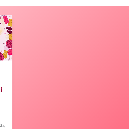
i
ti,